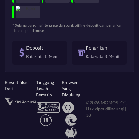
* Selama bank maintenance dan bank offline deposit dan penarikan
tidak dapat diproses
Deposit
Penarikan
Rata-rata 0 Menit
Rata-rata 3 Menit
Bersertifikasi
Tanggung
Browser
Dari
Jawab
Yang
Bermain
Didukung
©2026 MOMOSLOT.
Hak cipta dilindungi |
18+