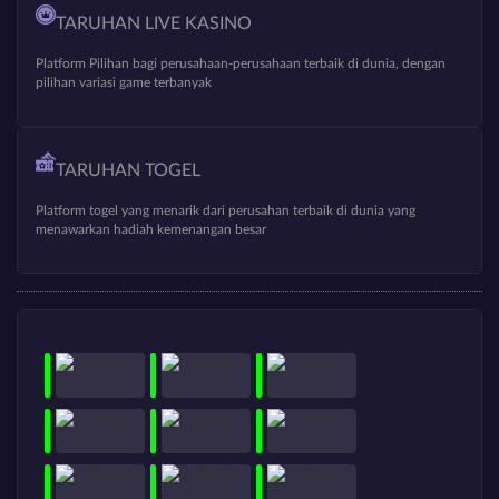
TARUHAN LIVE KASINO
Platform Pilihan bagi perusahaan-perusahaan terbaik di dunia, dengan
pilihan variasi game terbanyak
TARUHAN TOGEL
Platform togel yang menarik dari perusahan terbaik di dunia yang
menawarkan hadiah kemenangan besar