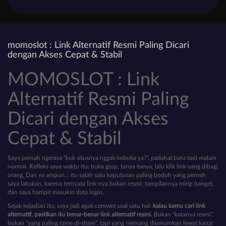
momoslot : Link Alternatif Resmi Paling Dicari
dengan Akses Cepat & Stabil
MOMOSLOT : Link
Alternatif Resmi Paling
Dicari dengan Akses
Cepat & Stabil
Saya pernah ngerasa “kok situsnya nggak kebuka ya?”, padahal baru tadi malam
normal. Refleks saya waktu itu: buka grup, tanya-tanya, lalu klik link yang dibagi
orang. Dan ya ampun… itu salah satu keputusan paling bodoh yang pernah
saya lakukan, karena ternyata link-nya bukan resmi, tampilannya mirip banget,
dan saya hampir masukin data login.
Sejak kejadian itu, saya jadi agak cerewet soal satu hal:
kalau kamu cari link
alternatif, pastikan itu benar-benar link alternatif resmi
. Bukan “katanya resmi”,
bukan “yang paling rame di-share”, tapi yang memang diumumkan lewat kanal