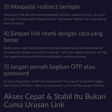
3) Waspadai redirect berlapis
Kalau kamu klik lalu dilempar ke beberapa halaman sebelum masuk, itu patut
dicurigai. Kadang redirect dipakai untuk “nyamarkan” domain asli yang sedang
kamu kunjungi.
4) Simpan link resmi dengan cara yang
benar
Begitu kamu dapat link alternatif resmi dari sumber yang valid, bookmark di
browser atau simpan di password manager. Jadi kamu nggak perlu cari-cari lagi
dan nggak kepancing klik link yang dibagikan sembarang orang.
5) Jangan pernah bagikan OTP atau
password
Ini saya ulang karena masih ada yang bandel. Tim support yang bener nggak
akan minta OTP kamu. Kalau ada yang minta, ya itu red flag, jangan diterusin.
Akses Cepat & Stabil Itu Bukan
Cuma Urusan Link