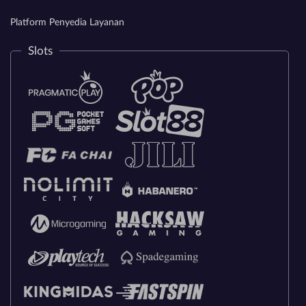
Platform Penyedia Layanan
Slots