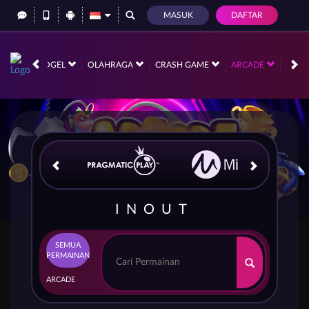
MASUK
DAFTAR
RACE
TOGEL
OLAHRAGA
CRASH GAME
ARCADE
POK
INOUT
SEMUA
PERMAINAN
ARCADE