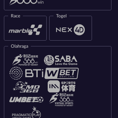
Race
Togel
Olahraga