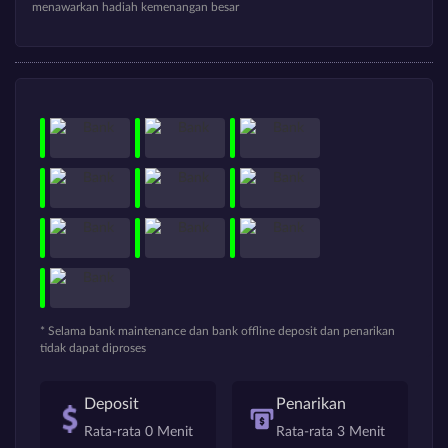
menawarkan hadiah kemenangan besar
* Selama bank maintenance dan bank offline deposit dan penarikan
tidak dapat diproses
Deposit
Penarikan
Rata-rata 0 Menit
Rata-rata 3 Menit