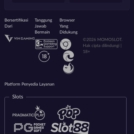
Bersertifikasi
Tanggung
Browser
Dari
Jawab
Yang
Bermain
Didukung
©2026 MOMOSLOT.
Hak cipta dilindungi |
18+
Platform Penyedia Layanan
Slots