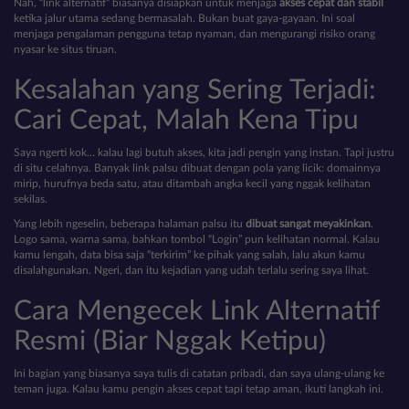
Nah, “link alternatif” biasanya disiapkan untuk menjaga
akses cepat dan stabil
ketika jalur utama sedang bermasalah. Bukan buat gaya-gayaan. Ini soal
menjaga pengalaman pengguna tetap nyaman, dan mengurangi risiko orang
nyasar ke situs tiruan.
Kesalahan yang Sering Terjadi:
Cari Cepat, Malah Kena Tipu
Saya ngerti kok… kalau lagi butuh akses, kita jadi pengin yang instan. Tapi justru
di situ celahnya. Banyak link palsu dibuat dengan pola yang licik: domainnya
mirip, hurufnya beda satu, atau ditambah angka kecil yang nggak kelihatan
sekilas.
Yang lebih ngeselin, beberapa halaman palsu itu
dibuat sangat meyakinkan
.
Logo sama, warna sama, bahkan tombol “Login” pun kelihatan normal. Kalau
kamu lengah, data bisa saja “terkirim” ke pihak yang salah, lalu akun kamu
disalahgunakan. Ngeri, dan itu kejadian yang udah terlalu sering saya lihat.
Cara Mengecek Link Alternatif
Resmi (Biar Nggak Ketipu)
Ini bagian yang biasanya saya tulis di catatan pribadi, dan saya ulang-ulang ke
teman juga. Kalau kamu pengin akses cepat tapi tetap aman, ikuti langkah ini.