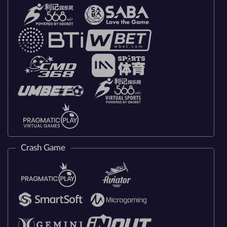
Crash Game