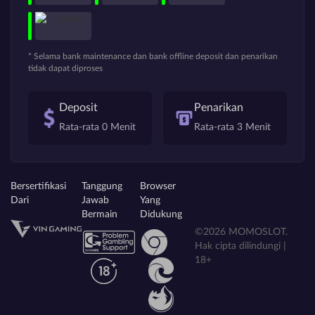
* Selama bank maintenance dan bank offline deposit dan penarikan
tidak dapat diproses
Deposit
Penarikan
Rata-rata 0 Menit
Rata-rata 3 Menit
Bersertifikasi
Tanggung
Browser
Dari
Jawab
Yang
Bermain
Didukung
©2026 MOMOSLOT.
Hak cipta dilindungi |
18+