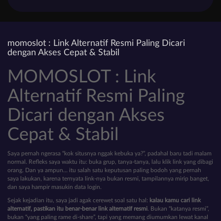
momoslot : Link Alternatif Resmi Paling Dicari
dengan Akses Cepat & Stabil
MOMOSLOT : Link
Alternatif Resmi Paling
Dicari dengan Akses
Cepat & Stabil
Saya pernah ngerasa “kok situsnya nggak kebuka ya?”, padahal baru tadi malam
normal. Refleks saya waktu itu: buka grup, tanya-tanya, lalu klik link yang dibagi
orang. Dan ya ampun… itu salah satu keputusan paling bodoh yang pernah
saya lakukan, karena ternyata link-nya bukan resmi, tampilannya mirip banget,
dan saya hampir masukin data login.
Sejak kejadian itu, saya jadi agak cerewet soal satu hal:
kalau kamu cari link
alternatif, pastikan itu benar-benar link alternatif resmi
. Bukan “katanya resmi”,
bukan “yang paling rame di-share”, tapi yang memang diumumkan lewat kanal