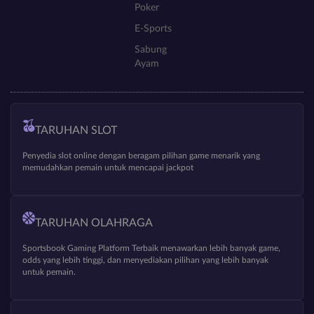
Poker
E-Sports
Sabung
Ayam
TARUHAN SLOT
Penyedia slot online dengan beragam pilihan game menarik yang
memudahkan pemain untuk mencapai jackpot
TARUHAN OLAHRAGA
Sportsbook Gaming Platform Terbaik menawarkan lebih banyak game,
odds yang lebih tinggi, dan menyediakan pilihan yang lebih banyak
untuk pemain.