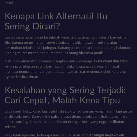
resmi.
Kenapa Link Alternatif Itu
Sering Dicari?
Secara sederhana, akses ke sebuah website bisa terganggu karena banyak hal.
Bisa karena pemeliharaan server, lonjakan trafik, masalah routing, atau
perubahan teknis di sisi jaringan. Kadang akses terasa lambat, kadang halaman
loading muter-muter, dan di momen itu orang biasanya panik.
Nah, “link alternatif” biasanya disiapkan untuk menjaga
akses cepat dan stabil
ketika jalur utama sedang bermasalah. Bukan buat gaya-gayaan. Ini soal
menjaga pengalaman pengguna tetap nyaman, dan mengurangi risiko orang
nyasar ke situs tiruan.
Kesalahan yang Sering Terjadi:
Cari Cepat, Malah Kena Tipu
Saya ngerti kok… kalau lagi butuh akses, kita jadi pengin yang instan. Tapi justru
di situ celahnya. Banyak link palsu dibuat dengan pola yang licik: domainnya
mirip, hurufnya beda satu, atau ditambah angka kecil yang nggak kelihatan
sekilas.
Yang lebih ngeselin, beberapa halaman palsu itu
dibuat sangat meyakinkan
.