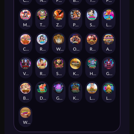
Cupid's Garden
Natural Ace
Fishing's Paradise
Blessing of the Tiger
Tiki Paradise
Punk Star
Moe Moe Cute
The King Joker
Zushi Prime
Pet Ranger
Squid Toon
Lab 19 Mania
Centillion Gods
Rich Rich Water
Wrath of Egypt
ONE Boxing
Roma Plus
Alice's Wonder
Vampire Hunter
Royal Thai Dessert
Shiba Mogul
Kingdom Z
Hungry Krahung
Ghost House
Blessing of the Ox
Dino Pops
Grand Shine
Kraken Treasure
Lucky NangKwak
Little Monster
Wonder Cuisine