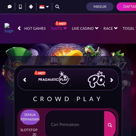
MASUK
DAFTA
IDR
12,733,464,
HOT GAMES
SLOTS
LIVE CASINO
RACE
TOGEL
CROWD PLAY
SEMUA
PERMAINAN
SLOTS
TOP
20