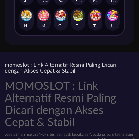
Spirit of Nine Tails
Nezha And The Dragon Emperor
Ragnar's Conquest
Amon Ra's Relic
Four Scholars
Three Kingdoms Slot
Heavenly Fortune
More & More Love
Crazy Miner
The Beanstalk
Trains of India
Jewel Space
momoslot : Link Alternatif Resmi Paling Dicari
dengan Akses Cepat & Stabil
MOMOSLOT : Link
Alternatif Resmi Paling
Dicari dengan Akses
Cepat & Stabil
Saya pernah ngerasa “kok situsnya nggak kebuka ya?”, padahal baru tadi malam