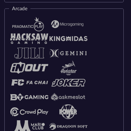
Arcade