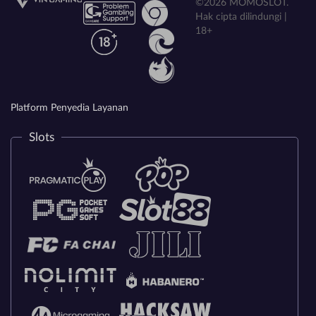
©2026 MOMOSLOT.
Hak cipta dilindungi |
18+
Platform Penyedia Layanan
Slots