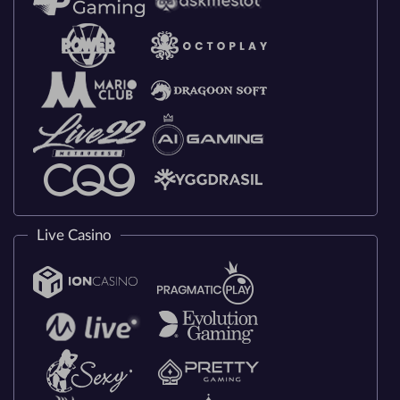
Live Casino