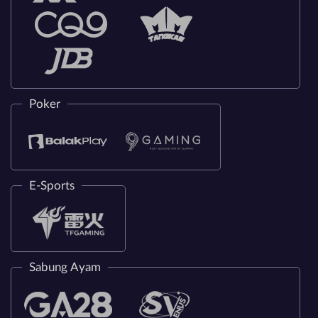
Poker
E-Sports
Sabung Ayam