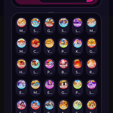
Mahjong Frenzy
Sharkalicious
Gods of Asgard
Sky Chasers
Legend of King Kong
Mahjong Frenzy : Tiles of Fortunes
Money Tree Slot
CNY Fever
Yokai Treasure
Paw House
Kirin Legends
Golden Lion
Highway Kings HD
Lost Paradise 2
Play If You Dare
Bozo's Trick
Sky Lantern
Royal Pastry Chef
Elementalist
Magic Lamp Carnival
Evil Queen Cauldron
Gate of Ninja
Paw House 2
Let's Party